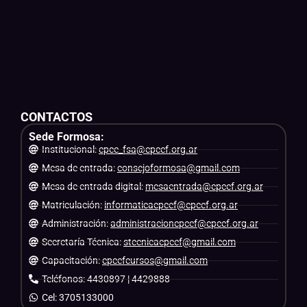
CONTACTOS
Sede Formosa:
Institucional:
cpce_fsa@cpcef.org.ar
Mesa de entrada:
consejoformosa@gmail.com
Mesa de entrada digital:
mesaentrada@cpcef.org.ar
Matriculación:
informaticacpcef@cpcef.org.ar
Administración:
administracioncpcef@cpcef.org.ar
Secretaría Técnica:
stecnicacpcef@gmail.com
Capacitación:
cpcefcursos@gmail.com
Teléfonos: 4430897 | 4429888
Cel: 3705133000