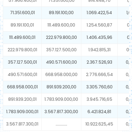
57.966.400,01
71.351.600,00
914.448,70
1,
71.351.600,01
89.191.100,00
1.069.422,54
1,
89.191.100,01
111.489.600,00
1.254.560,87
0,
111.489.600,01
222.979.800,00
1.406.435,96
0,
222.979.800,01
357.127.500,00
1.942.815,31
0,
357.127.500,01
490.571.600,00
2.367.526,93
0,
490.571.600,01
668.958.000,00
2.776.666,54
0,
668.958.000,01
891.939.200,00
3.305.760,60
0,
891.939.200,01
1.783.909.000,00
3.945.716,65
0,
1.783.909.000,01
3.567.817.300,00
6.421.824,81
0,
3.567.817.300,01
………….
10.922.625,45
0,