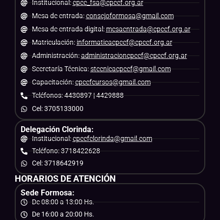
Institucional:
cpce_fsa@cpcef.org.ar
Mesa de entrada:
consejoformosa@gmail.com
Mesa de entrada digital:
mesaentrada@cpcef.org.ar
Matriculación:
informaticacpcef@cpcef.org.ar
Administración:
administracioncpcef@cpcef.org.ar
Secretaría Técnica:
stecnicacpcef@gmail.com
Capacitación:
cpcefcursos@gmail.com
Teléfonos: 4430897 | 4429888
Cel: 3705133000
Delegación Clorinda:
Institucional:
cpcefclorinda@gmail.com
Teléfono: 3718422628
Cel: 3718642919
HORARIOS DE ATENCIÓN
Sede Formosa:
De 08:00 a 13:00 Hs.
De 16:00 a 20:00 Hs.