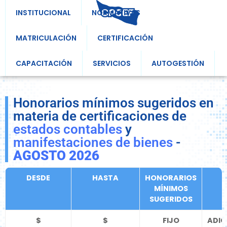
INSTITUCIONAL
NORMATIVAS
MATRICULACIÓN
CERTIFICACIÓN
CAPACITACIÓN
SERVICIOS
AUTOGESTIÓN
Honorarios mínimos sugeridos en
materia de certificaciones de
estados contables
y
manifestaciones de bienes
-
AGOSTO 2026
DESDE
HASTA
HONORARIOS
MÍNIMOS
SUGERIDOS
$
$
FIJO
ADIC