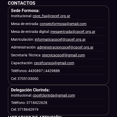
CONTACTOS
Sede Formosa:
Institucional:
cpce_fsa@cpcef.org.ar
Mesa de entrada:
consejoformosa@gmail.com
Mesa de entrada digital:
mesaentrada@cpcef.org.ar
Matriculación:
informaticacpcef@cpcef.org.ar
Administración:
administracioncpcef@cpcef.org.ar
Secretaría Técnica:
stecnicacpcef@gmail.com
Capacitación:
cpcefcursos@gmail.com
Teléfonos: 4430897 | 4429888
Cel: 3705133000
Delegación Clorinda:
Institucional:
cpcefclorinda@gmail.com
Teléfono: 3718422628
Cel: 3718642919