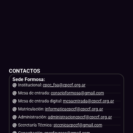
CONTACTOS
Sede Formosa:
Institucional:
cpce_fsa@cpcef.org.ar
Mesa de entrada:
consejoformosa@gmail.com
Mesa de entrada digital:
mesaentrada@cpcef.org.ar
Matriculación:
informaticacpcef@cpcef.org.ar
Administración:
administracioncpcef@cpcef.org.ar
Secretaría Técnica:
stecnicacpcef@gmail.com