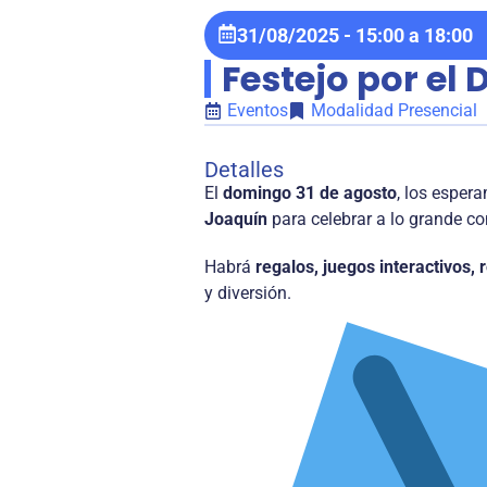
31/08/2025
-
15:00
a
18:00
Festejo por el
Eventos
Modalidad Presencial
Detalles
El
domingo 31 de agosto
, los esper
Joaquín
para celebrar a lo grande c
Habrá
regalos, juegos interactivos, 
y diversión.