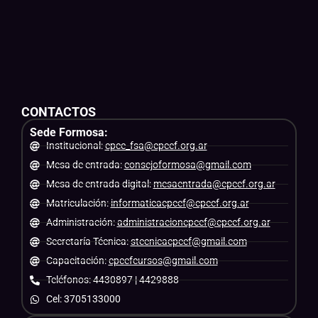
CONTACTOS
Sede Formosa:
Institucional:
cpce_fsa@cpcef.org.ar
Mesa de entrada:
consejoformosa@gmail.com
Mesa de entrada digital:
mesaentrada@cpcef.org.ar
Matriculación:
informaticacpcef@cpcef.org.ar
Administración:
administracioncpcef@cpcef.org.ar
Secretaría Técnica:
stecnicacpcef@gmail.com
Capacitación:
cpcefcursos@gmail.com
Teléfonos: 4430897 | 4429888
Cel: 3705133000