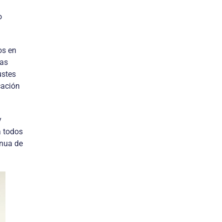
o
os en
bas
ustes
cación
y
a todos
inua de