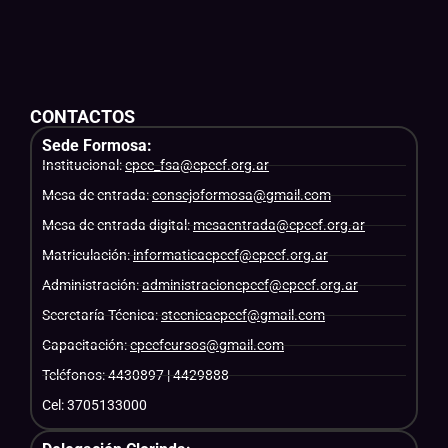
CONTACTOS
Sede Formosa:
Institucional:
cpce_fsa@cpcef.org.ar
Mesa de entrada:
consejoformosa@gmail.com
Mesa de entrada digital:
mesaentrada@cpcef.org.ar
Matriculación:
informaticacpcef@cpcef.org.ar
Administración:
administracioncpcef@cpcef.org.ar
Secretaría Técnica:
stecnicacpcef@gmail.com
Capacitación:
cpcefcursos@gmail.com
Teléfonos: 4430897 | 4429888
Cel: 3705133000