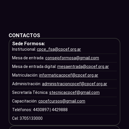
CONTACTOS
Sede Formosa:
Institucional:
cpce_fsa@cpcef.org.ar
Mesa de entrada:
consejoformosa@gmail.com
Mesa de entrada digital:
mesaentrada@cpcef.org.ar
Matriculación:
informaticacpcef@cpcef.org.ar
Administración:
administracioncpcef@cpcef.org.ar
Secretaría Técnica:
stecnicacpcef@gmail.com
Capacitación:
cpcefcursos@gmail.com
Teléfonos: 4430897 | 4429888
Cel: 3705133000