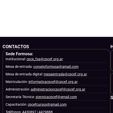
CONTACTOS
Sede Formosa:
Institucional:
cpce_fsa@cpcef.org.ar
Mesa de entrada:
consejoformosa@gmail.com
Mesa de entrada digital:
mesaentrada@cpcef.org.ar
Matriculación:
informaticacpcef@cpcef.org.ar
Administración:
administracioncpcef@cpcef.org.ar
Secretaría Técnica:
stecnicacpcef@gmail.com
Capacitación:
cpcefcursos@gmail.com
Teléfonos: 4430897 | 4429888