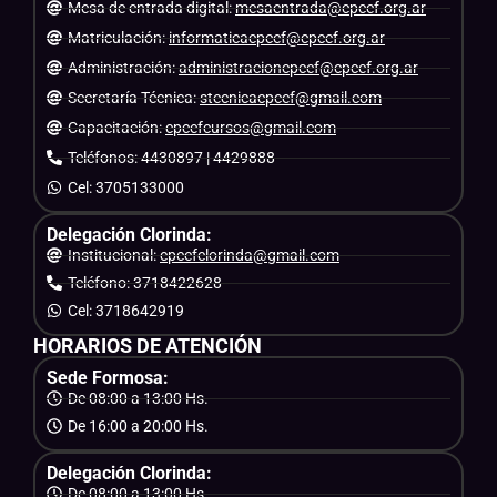
Mesa de entrada digital:
mesaentrada@cpcef.org.ar
Matriculación:
informaticacpcef@cpcef.org.ar
Administración:
administracioncpcef@cpcef.org.ar
Secretaría Técnica:
stecnicacpcef@gmail.com
Capacitación:
cpcefcursos@gmail.com
Teléfonos: 4430897 | 4429888
Cel: 3705133000
Delegación Clorinda:
Institucional:
cpcefclorinda@gmail.com
Teléfono: 3718422628
Cel: 3718642919
HORARIOS DE ATENCIÓN
Sede Formosa:
De 08:00 a 13:00 Hs.
De 16:00 a 20:00 Hs.
Delegación Clorinda:
De 08:00 a 13:00 Hs.