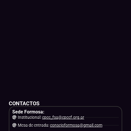
CONTACTOS
Sede Formosa:
Institucional:
cpce_fsa@cpcef.org.ar
Mesa de entrada:
consejoformosa@gmail.com