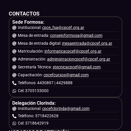
CONTACTOS
Sede Formosa:
Institucional:
cpce_fsa@cpcef.org.ar
Mesa de entrada:
consejoformosa@gmail.com
Mesa de entrada digital:
mesaentrada@cpcef.org.ar
Matriculación:
informaticacpcef@cpcef.org.ar
Administración:
administracioncpcef@cpcef.org.ar
Secretaría Técnica:
stecnicacpcef@gmail.com
Capacitación:
cpcefcursos@gmail.com
Teléfonos: 4430897 | 4429888
Cel: 3705133000
Delegación Clorinda:
Institucional:
cpcefclorinda@gmail.com
Teléfono: 3718422628
Cel: 3718642919