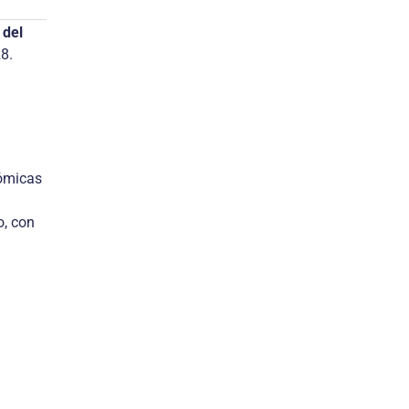
 del
8.
nómicas
o, con