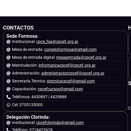
CONTACTOS
Sede Formosa:
Institucional:
cpce_fsa@cpcef.org.ar
Mesa de entrada:
consejoformosa@gmail.com
Mesa de entrada digital:
mesaentrada@cpcef.org.ar
Matriculación:
informaticacpcef@cpcef.org.ar
Administración:
administracioncpcef@cpcef.org.ar
Secretaría Técnica:
stecnicacpcef@gmail.com
Capacitación:
cpcefcursos@gmail.com
Teléfonos: 4430897 | 4429888
Cel: 3705133000
C
Delegación Clorinda:
Institucional:
cpcefclorinda@gmail.com
Teléfono: 3718422628