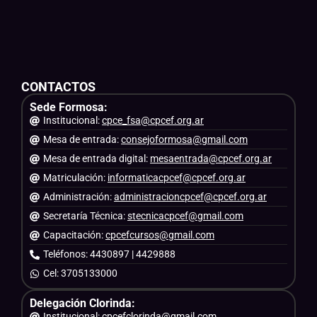
CONTACTOS
Sede Formosa:
Institucional:
cpce_fsa@cpcef.org.ar
Mesa de entrada:
consejoformosa@gmail.com
Mesa de entrada digital:
mesaentrada@cpcef.org.ar
Matriculación:
informaticacpcef@cpcef.org.ar
Administración:
administracioncpcef@cpcef.org.ar
Secretaría Técnica:
stecnicacpcef@gmail.com
Capacitación:
cpcefcursos@gmail.com
Teléfonos: 4430897 | 4429888
Cel: 3705133000
Delegación Clorinda:
Institucional:
cpcefclorinda@gmail.com