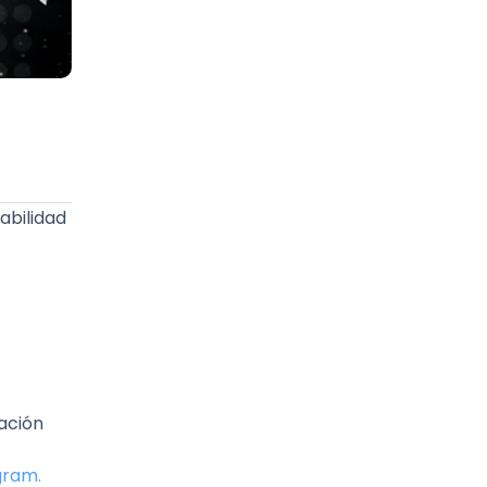
abilidad
zación
gram.