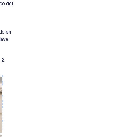
rco del
ldo en
lave
 2
.