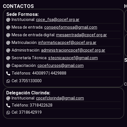
CONTACTOS
Sede Formosa:
Institucional:
cpce_fsa@cpcef.org.ar
Mesa de entrada:
consejoformosa@gmail.com
Mesa de entrada digital:
mesaentrada@cpcef.org.ar
Matriculación:
informaticacpcef@cpcef.org.ar
Administración:
administracioncpcef@cpcef.org.ar
Secretaría Técnica:
stecnicacpcef@gmail.com
Capacitación:
cpcefcursos@gmail.com
Teléfonos: 4430897 | 4429888
Cel: 3705133000
C
Delegación Clorinda:
Institucional:
cpcefclorinda@gmail.com
Teléfono: 3718422628
Cel: 3718642919