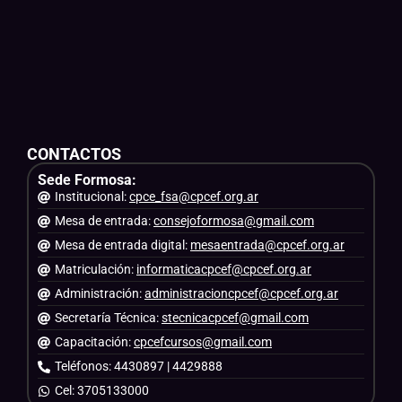
CONTACTOS
Sede Formosa:
Institucional:
cpce_fsa@cpcef.org.ar
Mesa de entrada:
consejoformosa@gmail.com
Mesa de entrada digital:
mesaentrada@cpcef.org.ar
Matriculación:
informaticacpcef@cpcef.org.ar
Administración:
administracioncpcef@cpcef.org.ar
Secretaría Técnica:
stecnicacpcef@gmail.com
Capacitación:
cpcefcursos@gmail.com
Teléfonos: 4430897 | 4429888
Cel: 3705133000