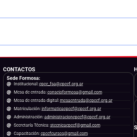
CONTACTOS
Sede Formosa:
Institucional:
cpce_fsa@cpcef.org.ar
Mesa de entrada:
consejoformosa@gmail.com
Mesa de entrada digital:
mesaentrada@cpcef.org.ar
Matriculación:
informaticacpcef@cpcef.org.ar
Administración:
administracioncpcef@cpcef.org.ar
Secretaría Técnica:
stecnicacpcef@gmail.com
Capacitación:
cpcefcursos@gmail.com