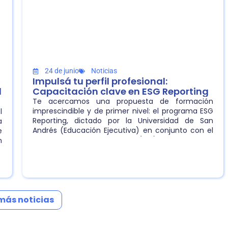
24 de junio
Noticias
Impulsá tu perfil profesional:
l
Capacitación clave en ESG Reporting
Te acercamos una propuesta de formación
imprescindible y de primer nivel: el programa ESG
l
Reporting, dictado por la Universidad de San
a
Andrés (Educación Ejecutiva) en conjunto con el
e
Centro de Innovación Social (CIS) y la carrera de
n
Contador Público de la Escuela de Negocios.
a
más noticias