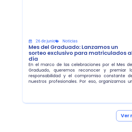
26 de junio
Noticias
Mes del Graduado: Lanzamos un
sorteo exclusivo para matriculados a
día
En el marco de las celebraciones por el Mes de
Graduado, queremos reconocer y premiar l
responsabilidad y el compromiso constante d
nuestros profesionales. Por eso, organizamos u
Sorteo General con importantes premios par
agasajar a nuestra comunidad.
Ver 